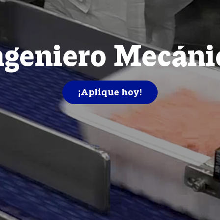
ngeniero Mecáni
¡Aplique hoy!