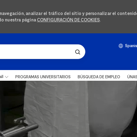
avegación, analizar el tráfico del sitio y personalizar el conteni
ndo nuestra página
CONFIGURACIÓN DE COOKIES
.
SKIP TO MAIN CONTENT
Langua
Spani
Spani
ll
PROGRAMAS UNIVERSITARIOS
BÚSQUEDA DE EMPLEO
ÚNAS