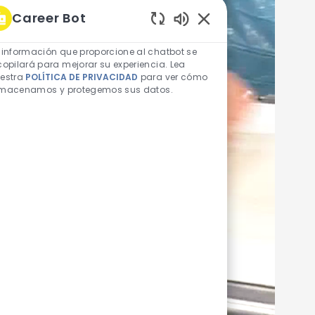
Career Bot
Sonidos de chatbot h
 información que proporcione al chatbot se
copilará para mejorar su experiencia. Lea
estra
POLÍTICA DE PRIVACIDAD
para ver cómo
macenamos y protegemos sus datos.