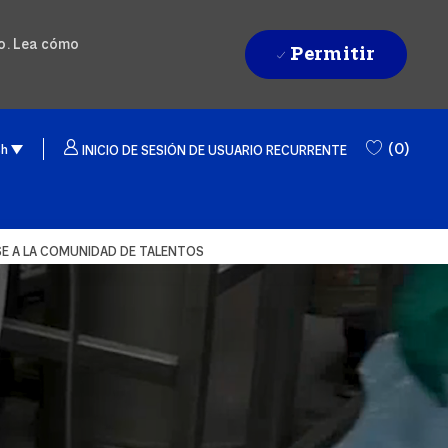
do. Lea cómo
Permitir
ge selected
sh
(0)
sh
INICIO DE SESIÓN DE USUARIO RECURRENTE
E A LA COMUNIDAD DE TALENTOS