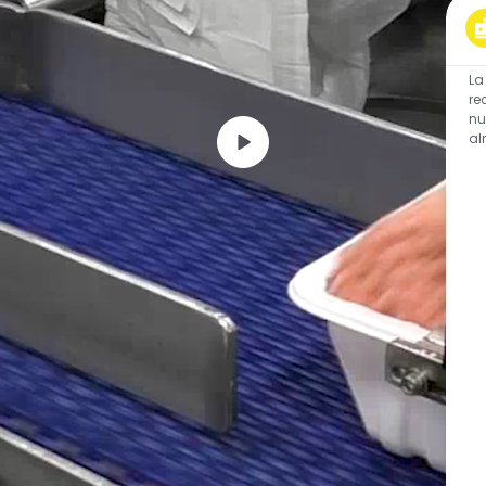
La
re
nu
al