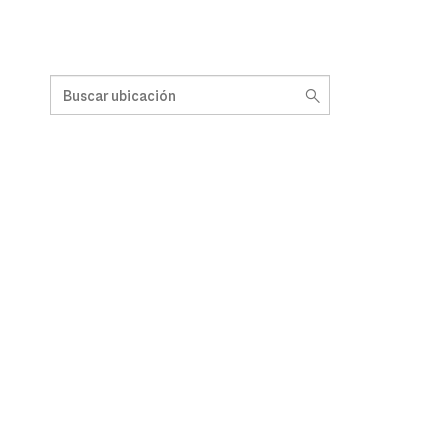
Buscar ubicación
10 suggestions available, navigate to the list to select sug