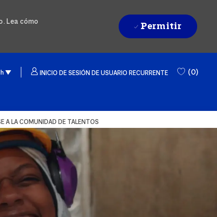
do. Lea cómo
Permitir
ge selected
sh
(0)
sh
INICIO DE SESIÓN DE USUARIO RECURRENTE
E A LA COMUNIDAD DE TALENTOS