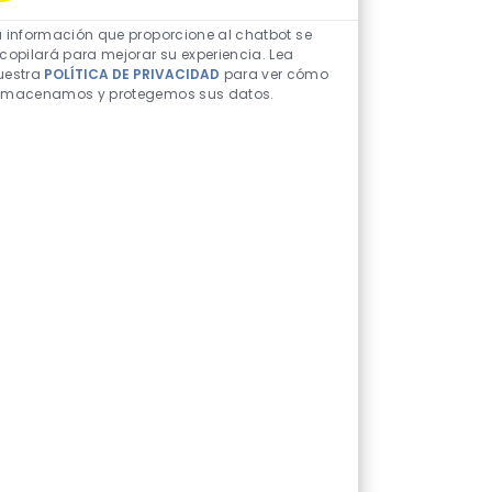
Sonidos de chatbot h
a información que proporcione al chatbot se
ecopilará para mejorar su experiencia. Lea
uestra
POLÍTICA DE PRIVACIDAD
para ver cómo
lmacenamos y protegemos sus datos.