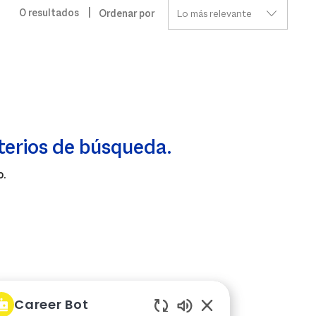
0
resultados
Ordenar por
terios de búsqueda.
.
Career Bot