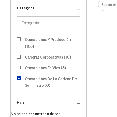
Buscar en l
Categoría
Categoría
Operaciones Y Producción
Empleos
(
105
)
Carreras Corporativas
(
10
)
Empleos
Operaciones En Vivo
(
5
)
Empleos
Operaciones De La Cadena De
Suministro
(
0
)
País
No se han encontrado datos.