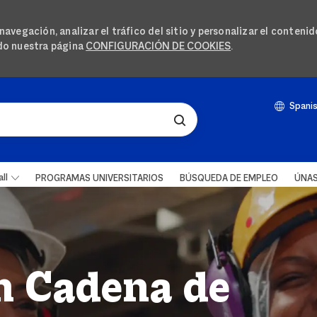
avegación, analizar el tráfico del sitio y personalizar el conteni
ndo nuestra página
CONFIGURACIÓN DE COOKIES
.
SKIP TO MAIN CONTENT
Langua
Spani
Spani
ll
PROGRAMAS UNIVERSITARIOS
BÚSQUEDA DE EMPLEO
ÚNAS
n Cadena de