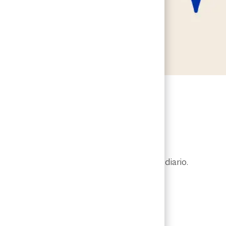
es
eros de equipo con los que interactuará a diario.
uturo personal y profesional.